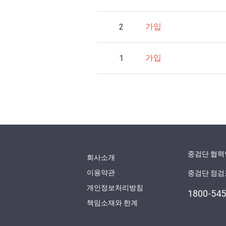
가입
2
가입
1
중검단 협력
회사소개
이용약관
중검단 점
개인정보처리방침
1800-54
책임소재와 한계