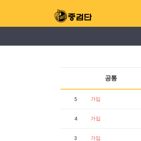
제조사
지역
공통
가입
5
가입
4
가입
3