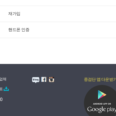
재가입
핸드폰 인증
업체
중검단 앱 다운받
검표
50