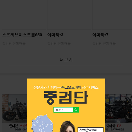
스즈끼브이스트롬650
야마하r3
야마하r7
중검단 전체매물
중검단 전체매물
중검단 전체매물
더보기
중검단 이용 후기★