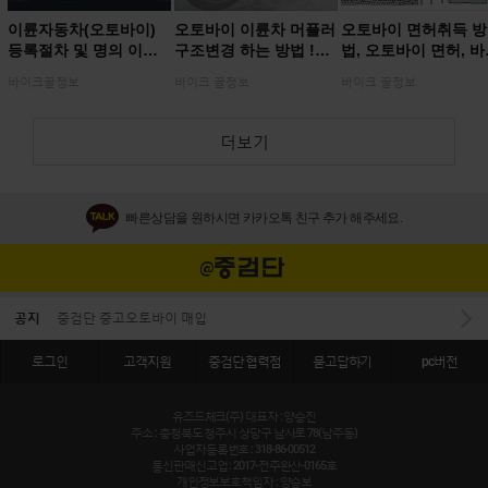
이륜자동차(오토바이)
오토바이 이륜차 머플러
오토바이 면허취득 방
등록절차 및 명의 이전
구조변경 하는 방법 !
법, 오토바이 면허, 
등록 그리고 취등록세
[구변하는법,소음기,환
크 면허
바이크꿀정보
바이크 꿀정보
바이크 꿀정보
계산방법
경검사,바이크,스쿠터,
중검단,구변대행]
더보기
빠른상담을 원하시면 카카오톡 친구 추가 해주세요.
@
공지
중검단 중고오토바이 매입
로그인
고객지원
중검단 협력점
묻고답하기
pc버전
유즈드체크(주) 대표자 : 양승진
주소 : 충청북도 청주시 상당구 남사로 78(남주동)
사업자등록번호 : 318-86-00512
통신판매신고업 : 2017-전주완산-0165호
개인정보보호책임자 : 양승보