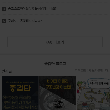
중고 오토바이의 무엇을 점검해주나요?
4
구매자가 동행해도 되나요?
5
FAQ 더보기
중검단 블로그
인기글
주간 조회수가 높은 글입니다.