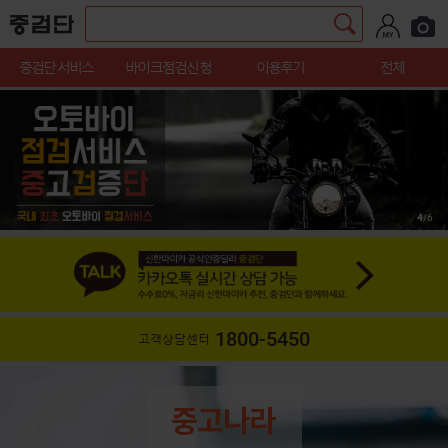
중검단 서비스
바이크점검신청
이용후기
전체
5
/6
1800-5450
고객상담센터