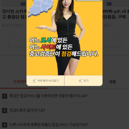
인디언 스카우트바버 중
야마하 yzf-r3 2019년식
2020 야마하 yzf- r3 
고 중검단 점검후기 !
중고거래 중검단 점검
고 중검단점검, 구매 
후기 [바이크,입문용,오
기
중검단 이용후기
중검단 이용후기
중검단 이용후기
토바이,스쿠터]
더보기
FAQ 자주묻는 질문
오토바이구매
오토바이판매
공통
중검단 점검서비스를 이용하려면 어떻게 해야 하나요?
1
점검비용은 얼마인가요?
2
다른 사이트에 등록된 매물도 점검서비스 가능한가요?
3