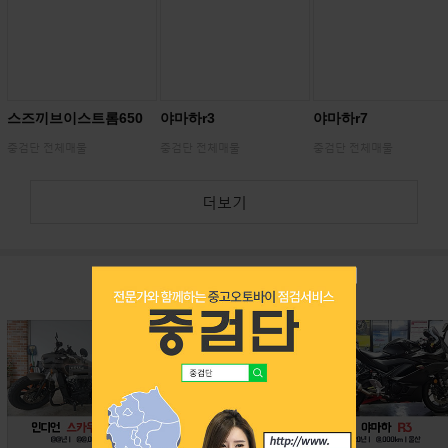
스즈끼브이스트롬650
야마하r3
야마하r7
중검단 전체매물
중검단 전체매물
중검단 전체매물
더보기
중검단 이용 후기★